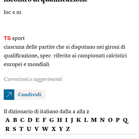
loc.s.m.
TS
sport
ciascuna delle partite che si disputano nei gironi di
qualificazione,
spec.
riferito ai campionati calcistici
europei e mondiali
Correzioni e suggerimenti
Condividi
Il dizionario di italiano dalla a alla z
A
B
C
D
E
F
G
H
I
J
K
L
M
N
O
P
Q
R
S
T
U
V
W
X
Y
Z