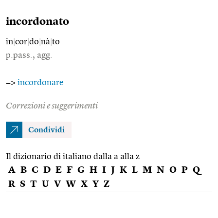
incordonato
in
|
cor
|
do
|
nà
|
to
p.pass., agg.
=>
incordonare
Correzioni e suggerimenti
Condividi
Il dizionario di italiano dalla a alla z
A
B
C
D
E
F
G
H
I
J
K
L
M
N
O
P
Q
R
S
T
U
V
W
X
Y
Z