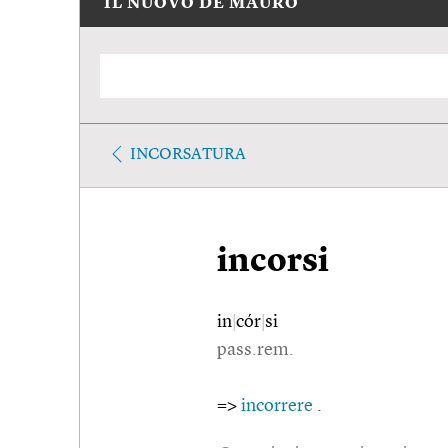
IL NUOVO DE MAURO
INCORSATURA
incorsi
in
|
cór
|
si
pass.rem.
=>
incorrere
.