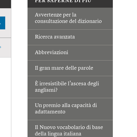
PER SAPERNE DI PIÙ
Avvertenze per la
consultazione del dizionario
A
Ricerca avanzata
Abbreviazioni
Il gran mare delle parole
È irresistibile l’ascesa degli
anglismi?
Un premio alla capacità di
adattamento
Il Nuovo vocabolario di base
della lingua italiana