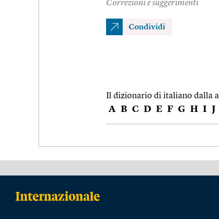
Correzioni e suggerimenti
Condividi
Il dizionario di italiano dalla a
A
B
C
D
E
F
G
H
I
J