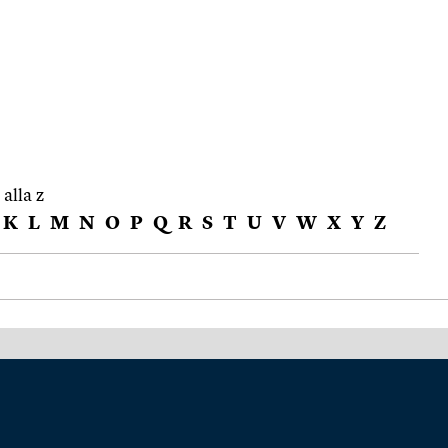
 alla z
K
L
M
N
O
P
Q
R
S
T
U
V
W
X
Y
Z