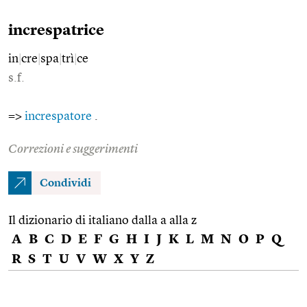
increspatrice
in
|
cre
|
spa
|
trì
|
ce
s.f.
=>
increspatore
.
Correzioni e suggerimenti
Condividi
Il dizionario di italiano dalla a alla z
A
B
C
D
E
F
G
H
I
J
K
L
M
N
O
P
Q
R
S
T
U
V
W
X
Y
Z