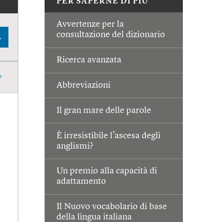
PER SAPERNE DI PIÙ
Avvertenze per la
consultazione del dizionario
A
Ricerca avanzata
Abbreviazioni
Il gran mare delle parole
È irresistibile l’ascesa degli
anglismi?
Un premio alla capacità di
adattamento
Il Nuovo vocabolario di base
della lingua italiana