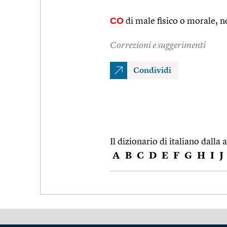
CO
di male fisico o morale, n
Correzioni e suggerimenti
Condividi
Il dizionario di italiano dalla a
A
B
C
D
E
F
G
H
I
J