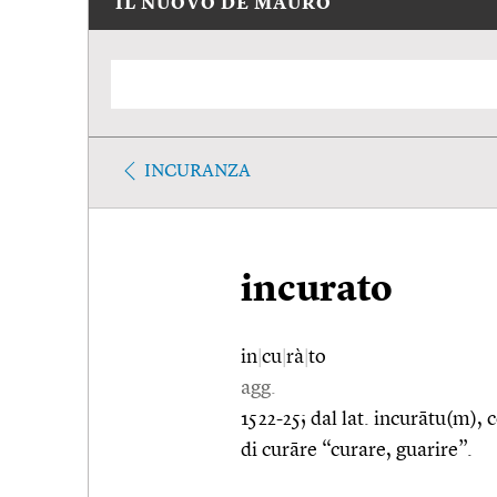
IL NUOVO DE MAURO
INCURANZA
incurato
in
|
cu
|
rà
|
to
agg.
1522-25; dal lat. incurātu(m), 
di curāre “curare, guarire”.