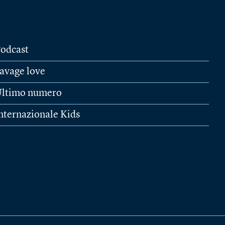
odcast
avage love
ltimo numero
nternazionale Kids