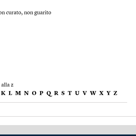
on curato, non guarito
 alla z
K
L
M
N
O
P
Q
R
S
T
U
V
W
X
Y
Z