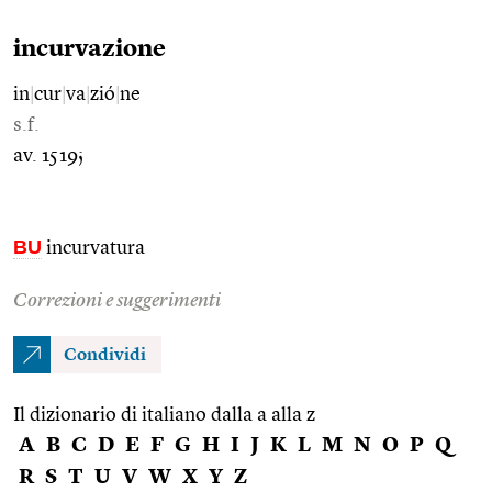
incurvazione
in
|
cur
|
va
|
zió
|
ne
s.f.
av. 1519;
BU
incurvatura
Correzioni e suggerimenti
Condividi
Il dizionario di italiano dalla a alla z
A
B
C
D
E
F
G
H
I
J
K
L
M
N
O
P
Q
R
S
T
U
V
W
X
Y
Z