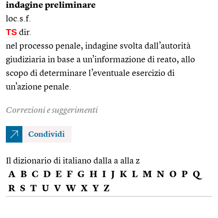
indagine preliminare
loc.s.f.
TS
dir.
nel processo penale, indagine svolta dall’autorità
giudiziaria in base a un’informazione di reato, allo
scopo di determinare l’eventuale esercizio di
un’azione penale.
Correzioni e suggerimenti
Condividi
Il dizionario di italiano dalla a alla z
A
B
C
D
E
F
G
H
I
J
K
L
M
N
O
P
Q
R
S
T
U
V
W
X
Y
Z