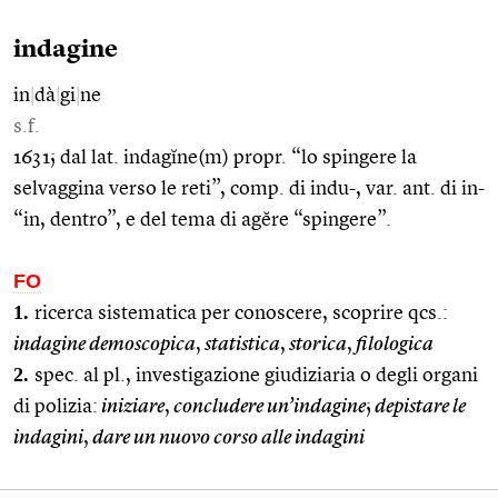
indagine
in
|
dà
|
gi
|
ne
s.f.
1631; dal lat. indagĭne(m) propr. “lo spingere la
selvaggina verso le reti”, comp. di indu-, var. ant. di in-
“in, dentro”, e del tema di agĕre “spingere”.
FO
1.
ricerca sistematica per conoscere, scoprire qcs.:
indagine demoscopica
,
statistica
,
storica
,
filologica
2.
spec. al pl., investigazione giudiziaria o degli organi
di polizia:
iniziare
,
concludere un’indagine
;
depistare le
indagini
,
dare un nuovo corso alle indagini