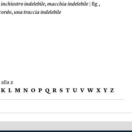
inchiostro indelebile
,
macchia indelebile
|
fig.,
icordo
,
una traccia indelebile
 alla z
K
L
M
N
O
P
Q
R
S
T
U
V
W
X
Y
Z