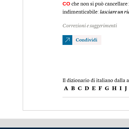
CO
che non si può cancellare:
indimenticabile:
lasciare un r
Correzioni e suggerimenti
Condividi
Il dizionario di italiano dalla a
A
B
C
D
E
F
G
H
I
J