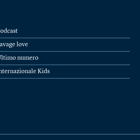
odcast
avage love
ltimo numero
nternazionale Kids