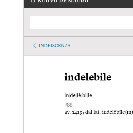
IL NUOVO DE MAURO
INDEISCENZA
indelebile
in
|
de
|
lè
|
bi
|
le
agg.
av. 1429; dal lat. indelēbĭle(m)