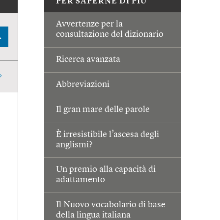
PER SAPERNE DI PIÙ
Avvertenze per la
consultazione del dizionario
A
Ricerca avanzata
Abbreviazioni
Il gran mare delle parole
È irresistibile l’ascesa degli
anglismi?
Un premio alla capacità di
adattamento
Il Nuovo vocabolario di base
della lingua italiana