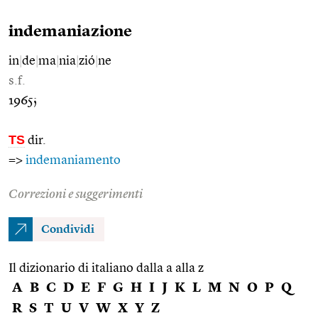
indemaniazione
in
|
de
|
ma
|
nia
|
zió
|
ne
s.f.
1965;
TS
dir.
=>
indemaniamento
Correzioni e suggerimenti
Condividi
Il dizionario di italiano dalla a alla z
A
B
C
D
E
F
G
H
I
J
K
L
M
N
O
P
Q
R
S
T
U
V
W
X
Y
Z