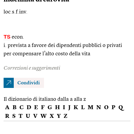
loc.s.f.inv.
TS
econ.
i. prevista a favore dei dipendenti pubblici o privati
per compensare l’alto costo della vita
Correzioni e suggerimenti
Condividi
Il dizionario di italiano dalla a alla z
A
B
C
D
E
F
G
H
I
J
K
L
M
N
O
P
Q
R
S
T
U
V
W
X
Y
Z