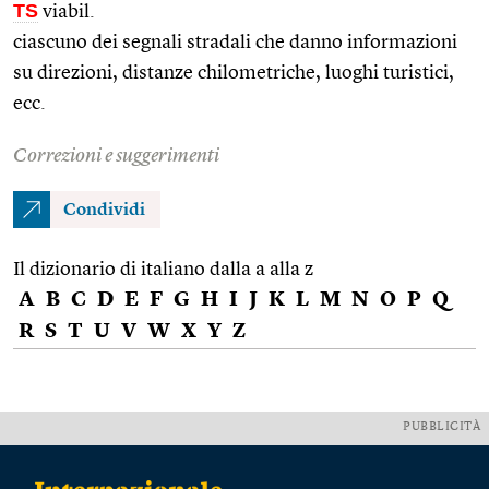
TS
viabil.
ciascuno dei segnali stradali che danno informazioni
su direzioni, distanze chilometriche, luoghi turistici,
ecc.
Correzioni e suggerimenti
Condividi
Il dizionario di italiano dalla a alla z
A
B
C
D
E
F
G
H
I
J
K
L
M
N
O
P
Q
R
S
T
U
V
W
X
Y
Z
PUBBLICITÀ