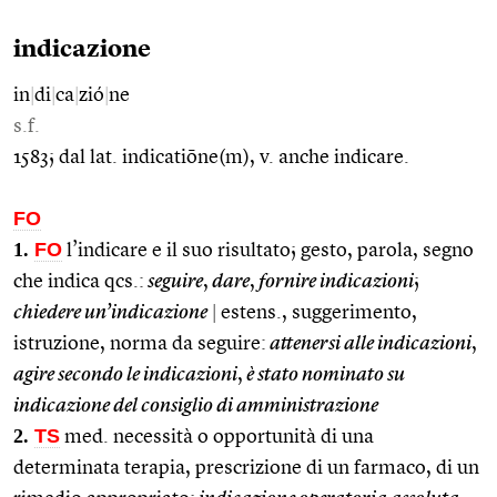
indicazione
in
|
di
|
ca
|
zió
|
ne
s.f.
1583; dal lat. indicatiōne(m), v. anche indicare.
FO
1.
FO
l’indicare e il suo risultato; gesto, parola, segno
che indica qcs.:
seguire
,
dare
,
fornire indicazioni
;
chiedere un’indicazione
|
estens., suggerimento,
istruzione, norma da seguire:
attenersi alle indicazioni
,
agire secondo le indicazioni
,
è stato nominato su
indicazione del consiglio di amministrazione
2.
TS
med. necessità o opportunità di una
determinata terapia, prescrizione di un farmaco, di un