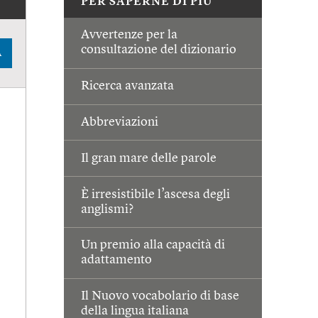
PER SAPERNE DI PIÙ
Avvertenze per la
consultazione del dizionario
A
Ricerca avanzata
Abbreviazioni
Il gran mare delle parole
È irresistibile l’ascesa degli
anglismi?
Un premio alla capacità di
adattamento
Il Nuovo vocabolario di base
della lingua italiana