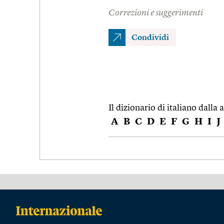
Correzioni e suggerimenti
Condividi
Il dizionario di italiano dalla a
A
B
C
D
E
F
G
H
I
J