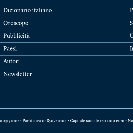
Dizionario italiano
P
Oroscopo
S
Pubblicità
U
Paesi
I
Autori
Newsletter
e 04003131002 • Partita iva 04850721004 • Capitale sociale 120.000 euro •
No