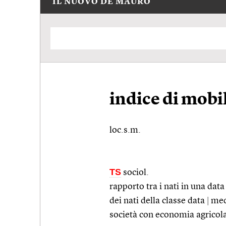
IL NUOVO DE MAURO
indice di mobil
loc.s.m.
TS
sociol.
rapporto tra i nati in una data
dei nati della classe data
|
medi
società con economia agricola 