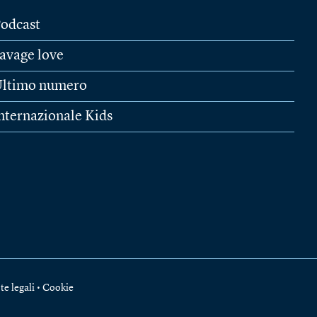
odcast
avage love
ltimo numero
nternazionale Kids
te legali
•
Cookie