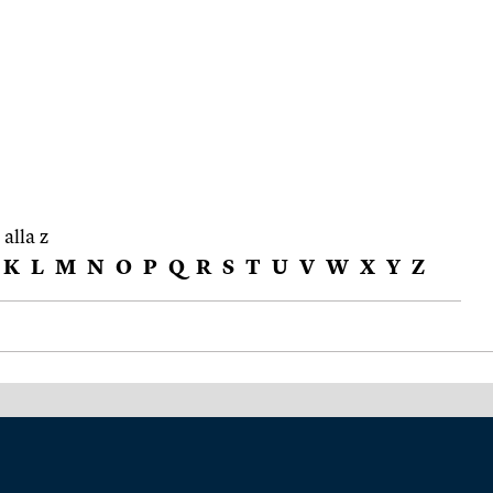
 alla z
K
L
M
N
O
P
Q
R
S
T
U
V
W
X
Y
Z