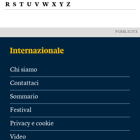
R
S
T
U
V
W
X
Y
Z
PUBBLICITÀ
Chi siamo
Contattaci
Sommario
Festival
Privacy e cookie
Video