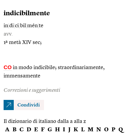
indicibilmente
in
|
di
|
ci
|
bil
|
mén
|
te
avv.
1ª metà XIV sec;
CO
in modo indicibile; straordinariamente,
immensamente
Correzioni e suggerimenti
Condividi
Il dizionario di italiano dalla a alla z
A
B
C
D
E
F
G
H
I
J
K
L
M
N
O
P
Q