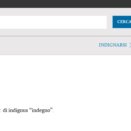
CERC
INDIGNARSI
er. di indignus “indegno”.