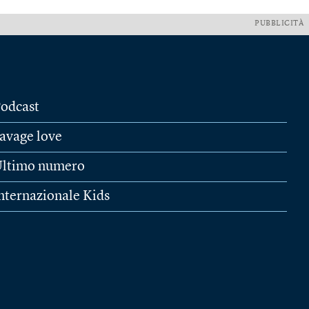
PUBBLICITÀ
odcast
avage love
ltimo numero
nternazionale Kids