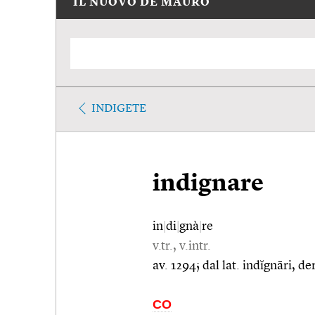
IL NUOVO DE MAURO
INDIGETE
indignare
in
|
di
|
gnà
|
re
v.tr., v.intr.
av. 1294; dal lat. indĭgnāri, d
CO