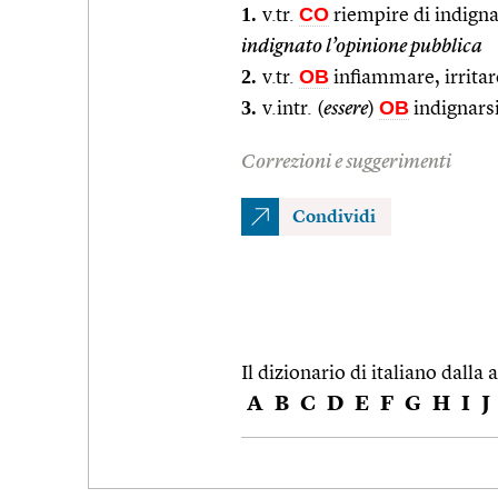
1.
CO
v.tr.
riempire di indign
indignato l’opinione pubblica
2.
OB
v.tr.
infiammare, irritar
3.
OB
v.intr. (
essere
)
indignars
Correzioni e suggerimenti
Condividi
Il dizionario di italiano dalla a
A
B
C
D
E
F
G
H
I
J