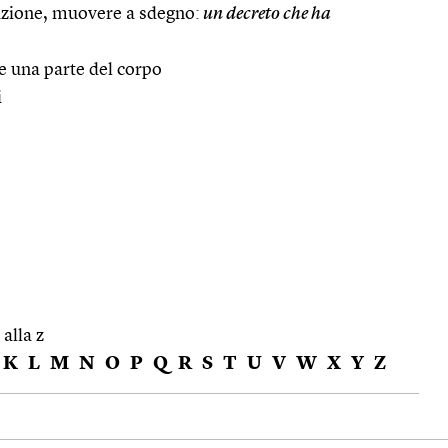
azione, muovere a sdegno:
un decreto che ha
e una parte del corpo
i
 alla z
K
L
M
N
O
P
Q
R
S
T
U
V
W
X
Y
Z