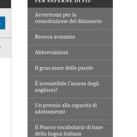
PER SAPERNE DI PIÙ
Avvertenze per la
consultazione del dizionario
A
Ricerca avanzata
Abbreviazioni
Il gran mare delle parole
È irresistibile l’ascesa degli
anglismi?
Un premio alla capacità di
adattamento
Il Nuovo vocabolario di base
della lingua italiana