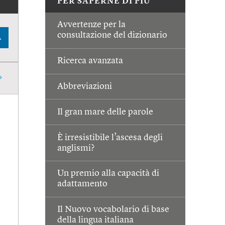
PER SAPERNE DI PIÙ
Avvertenze per la
consultazione del dizionario
A
Ricerca avanzata
Abbreviazioni
Il gran mare delle parole
È irresistibile l’ascesa degli
anglismi?
Un premio alla capacità di
adattamento
Il Nuovo vocabolario di base
della lingua italiana