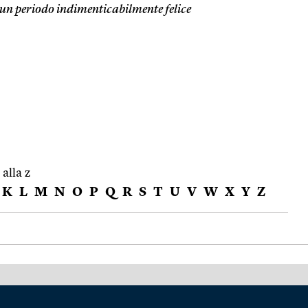
un periodo indimenticabilmente felice
 alla z
K
L
M
N
O
P
Q
R
S
T
U
V
W
X
Y
Z