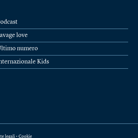
odcast
avage love
ltimo numero
nternazionale Kids
te legali
•
Cookie