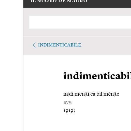
IL NUOVO DE MAURO
INDIMENTICABILE
indimenticab
in
|
di
|
men
|
ti
|
ca
|
bil
|
mén
|
te
avv.
1919;