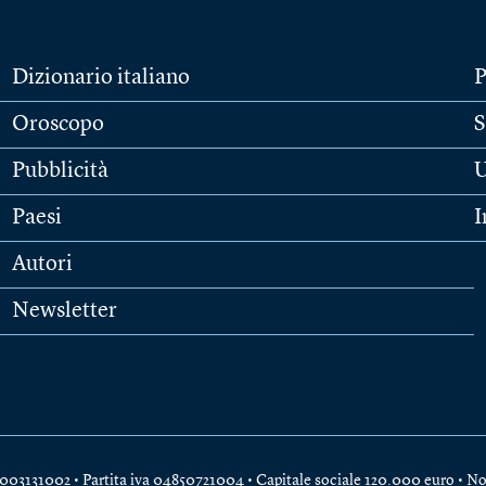
Dizionario italiano
P
Oroscopo
S
Pubblicità
U
Paesi
I
Autori
Newsletter
e 04003131002 • Partita iva 04850721004 • Capitale sociale 120.000 euro •
No