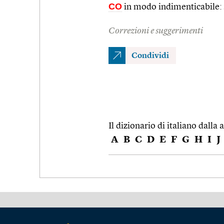
CO
in modo indimenticabile:
Correzioni e suggerimenti
Condividi
Il dizionario di italiano dalla a
A
B
C
D
E
F
G
H
I
J