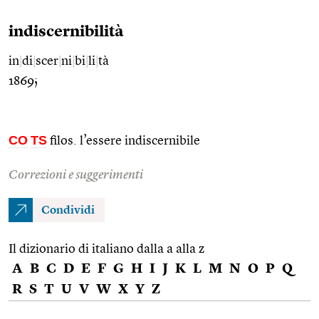
indiscernibilità
in
|
di
|
scer
|
ni
|
bi
|
li
|
tà
1869;
CO
TS
filos. l’essere indiscernibile
Correzioni e suggerimenti
Condividi
Il dizionario di italiano dalla a alla z
A
B
C
D
E
F
G
H
I
J
K
L
M
N
O
P
Q
R
S
T
U
V
W
X
Y
Z