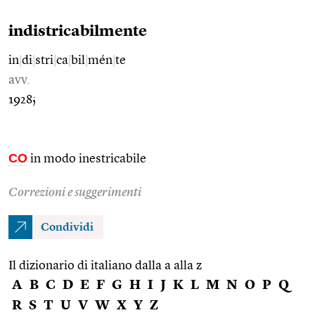
indistricabilmente
in
|
di
|
stri
|
ca
|
bil
|
mén
|
te
avv.
1928;
CO
in modo inestricabile
Correzioni e suggerimenti
Condividi
Il dizionario di italiano dalla a alla z
A
B
C
D
E
F
G
H
I
J
K
L
M
N
O
P
Q
R
S
T
U
V
W
X
Y
Z