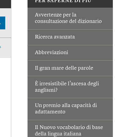
PER SAPERNE DI PIÙ
Avvertenze per la
consultazione del dizionario
A
Ricerca avanzata
Abbreviazioni
Il gran mare delle parole
È irresistibile l’ascesa degli
anglismi?
Un premio alla capacità di
adattamento
Il Nuovo vocabolario di base
della lingua italiana