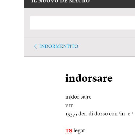
IL NUOVO DE MAURO
INDORMENTITO
indorsare
in
|
dor
|
sà
|
re
v.tr.
1
1
1957; der. di dorso con
in- e
TS
legat.