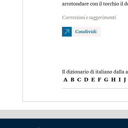
arrotondare con il torchio il d
Correzioni e suggerimenti
Condividi
Il dizionario di italiano dalla a
A
B
C
D
E
F
G
H
I
J