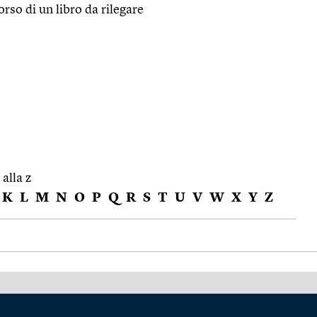
orso di un libro da rilegare
 alla z
K
L
M
N
O
P
Q
R
S
T
U
V
W
X
Y
Z