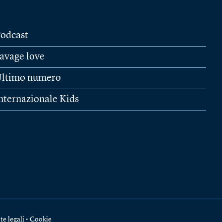
odcast
avage love
ltimo numero
nternazionale Kids
te legali
•
Cookie