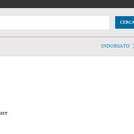
CERC
INDORSATO
-are.