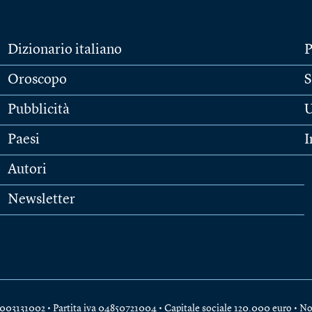
Dizionario italiano
P
Oroscopo
S
Pubblicità
U
Paesi
I
Autori
Newsletter
e 04003131002 • Partita iva 04850721004 • Capitale sociale 120.000 euro •
No