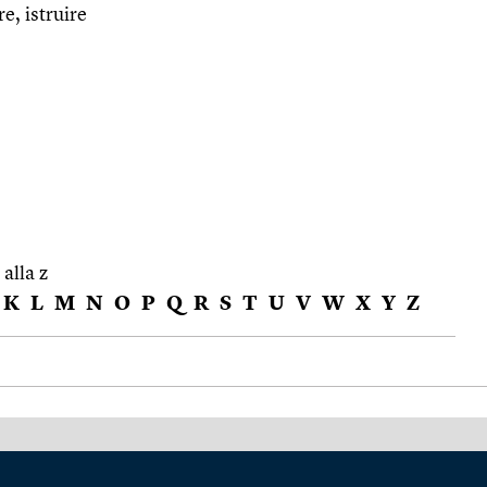
e, istruire
 alla z
K
L
M
N
O
P
Q
R
S
T
U
V
W
X
Y
Z