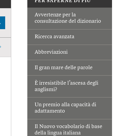
PER SAPERNE DI PIÙ
Avvertenze per la
consultazione del dizionario
A
Ricerca avanzata
Abbreviazioni
Il gran mare delle parole
È irresistibile l’ascesa degli
anglismi?
Un premio alla capacità di
adattamento
Il Nuovo vocabolario di base
della lingua italiana