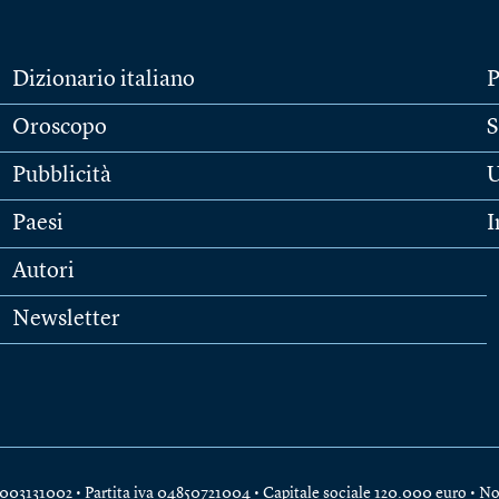
Dizionario italiano
P
Oroscopo
S
Pubblicità
U
Paesi
I
Autori
Newsletter
e 04003131002 • Partita iva 04850721004 • Capitale sociale 120.000 euro •
No