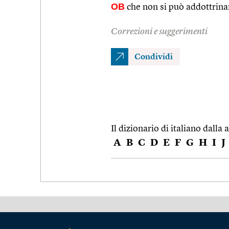
OB
che non si può addottrinar
Correzioni e suggerimenti
Condividi
Il dizionario di italiano dalla a
A
B
C
D
E
F
G
H
I
J