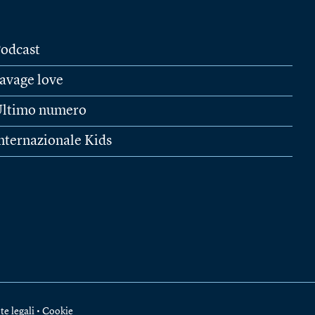
odcast
avage love
ltimo numero
nternazionale Kids
te legali
•
Cookie