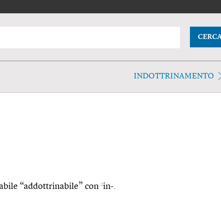
CERC
INDOTTRINAMENTO
2
inabile “addottrinabile” con
in-.