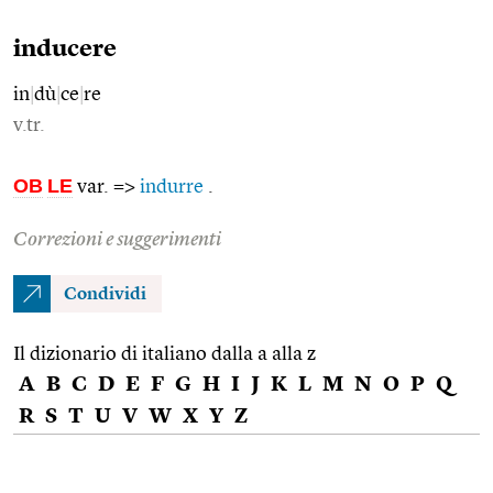
inducere
in
|
dù
|
ce
|
re
v.tr.
OB
LE
var. =>
indurre
.
Correzioni e suggerimenti
Condividi
Il dizionario di italiano dalla a alla z
A
B
C
D
E
F
G
H
I
J
K
L
M
N
O
P
Q
R
S
T
U
V
W
X
Y
Z