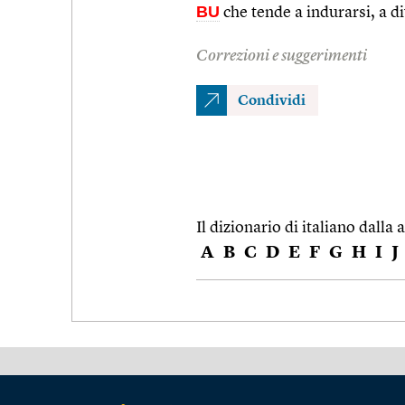
BU
che tende a indurarsi, a d
Correzioni e suggerimenti
Condividi
Il dizionario di italiano dalla a
A
B
C
D
E
F
G
H
I
J