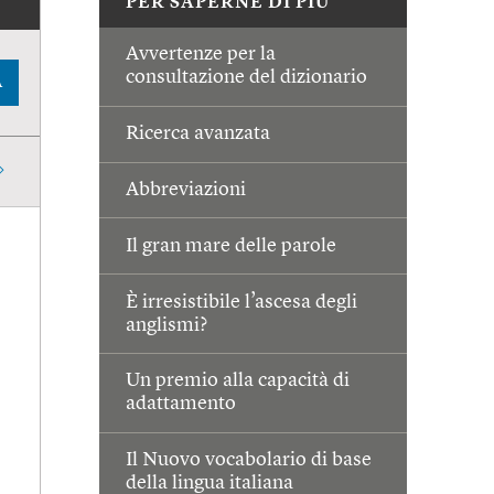
PER SAPERNE DI PIÙ
Avvertenze per la
consultazione del dizionario
A
Ricerca avanzata
Abbreviazioni
Il gran mare delle parole
È irresistibile l’ascesa degli
anglismi?
Un premio alla capacità di
adattamento
Il Nuovo vocabolario di base
della lingua italiana