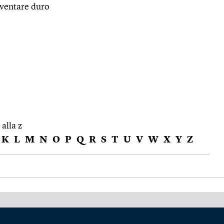
iventare duro
 alla z
K
L
M
N
O
P
Q
R
S
T
U
V
W
X
Y
Z