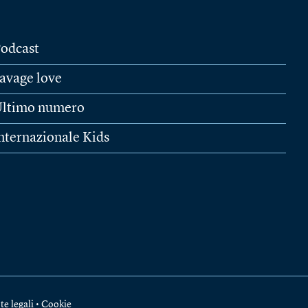
odcast
avage love
ltimo numero
nternazionale Kids
te legali
•
Cookie