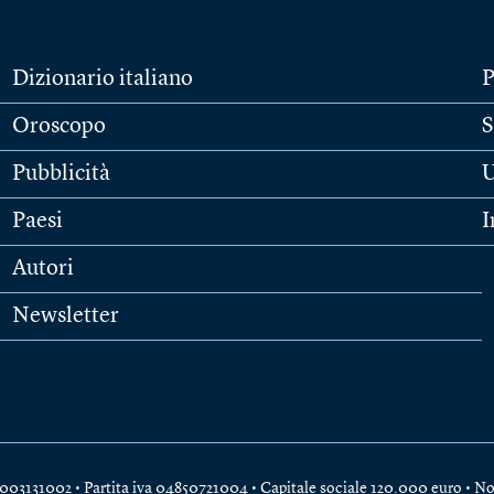
Dizionario italiano
P
Oroscopo
S
Pubblicità
U
Paesi
I
Autori
Newsletter
e 04003131002 • Partita iva 04850721004 • Capitale sociale 120.000 euro •
No