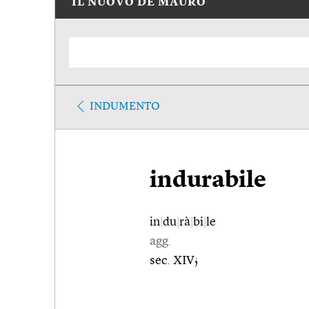
IL NUOVO DE MAURO
INDUMENTO
indurabile
in
|
du
|
rà
|
bi
|
le
agg.
sec. XIV;