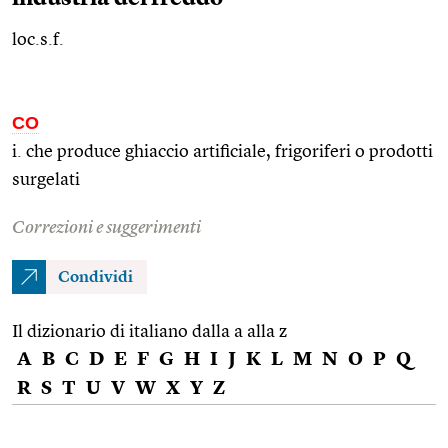
loc.s.f.
CO
i. che produce ghiaccio artificiale, frigoriferi o prodotti
surgelati
Correzioni e suggerimenti
Condividi
Il dizionario di italiano dalla a alla z
A
B
C
D
E
F
G
H
I
J
K
L
M
N
O
P
Q
R
S
T
U
V
W
X
Y
Z