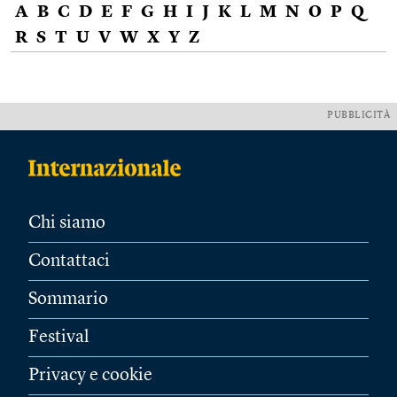
A
B
C
D
E
F
G
H
I
J
K
L
M
N
O
P
Q
R
S
T
U
V
W
X
Y
Z
PUBBLICITÀ
Chi siamo
Contattaci
Sommario
Festival
Privacy e cookie