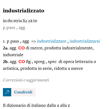
industrializzato
in
|
du
|
stria
|
liẓ
|
ẓà
|
to
p.pass., agg.
1. p.pass., agg. =>
industrializzare
,
industrializzarsi
2a.
CO
agg.
di merce, prodotta industrialmente,
industriale
2b.
CO
agg.
fig., spreg., spec. di opera letteraria o
artistica, prodotta in serie, ridotta a merce
Correzioni e suggerimenti
Condividi
Il dizionario di italiano dalla a alla z