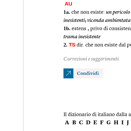
AU
1a.
che non esiste:
un pericolo 
inesistenti
;
vicenda ambientata i
1b.
estens., privo di consistenz
trama inesistente
2.
TS
dir. che non esiste dal p
Correzioni e suggerimenti
Condividi
Il dizionario di italiano dalla a
A
B
C
D
E
F
G
H
I
J