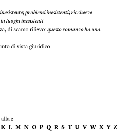
inesistente
;
problemi inesistenti
;
ricchezze
n luoghi inesistenti
a, di scarso rilievo:
questo romanzo ha una
unto di vista giuridico
 alla z
K
L
M
N
O
P
Q
R
S
T
U
V
W
X
Y
Z