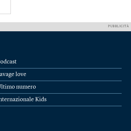
PUBBLICITÀ
odcast
avage love
ltimo numero
nternazionale Kids