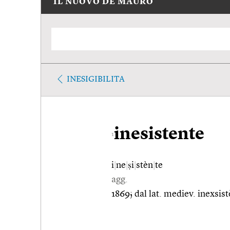
IL NUOVO DE MAURO
INESIGIBILITA
inesistente
1
i
|
ne
|
ṣi
|
stèn
|
te
agg.
1869; dal lat. mediev. inexsistĕ