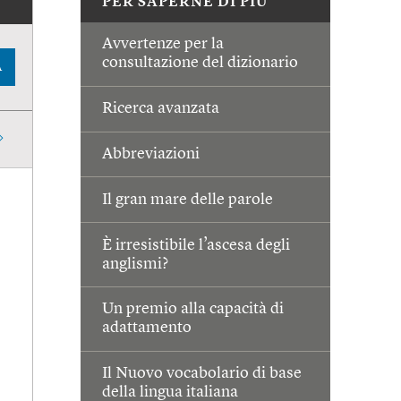
PER SAPERNE DI PIÙ
Avvertenze per la
consultazione del dizionario
A
Ricerca avanzata
Abbreviazioni
Il gran mare delle parole
È irresistibile l’ascesa degli
anglismi?
Un premio alla capacità di
adattamento
Il Nuovo vocabolario di base
della lingua italiana