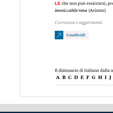
LE
che non può essiccarsi, pro
inessiccabile vena
(Ariosto)
Correzioni e suggerimenti
Condividi
Il dizionario di italiano dalla a
A
B
C
D
E
F
G
H
I
J