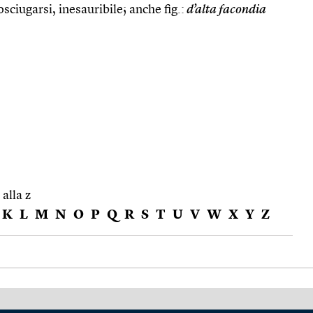
sciugarsi, inesauribile; anche fig.:
d’alta facondia
 alla z
K
L
M
N
O
P
Q
R
S
T
U
V
W
X
Y
Z