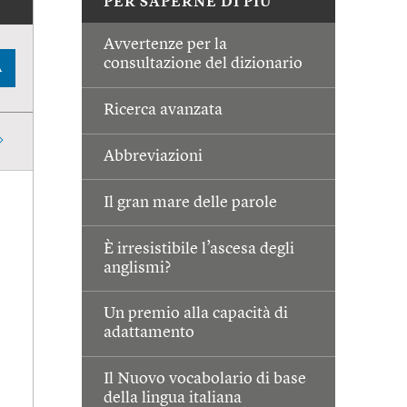
PER SAPERNE DI PIÙ
Avvertenze per la
consultazione del dizionario
A
Ricerca avanzata
Abbreviazioni
Il gran mare delle parole
È irresistibile l’ascesa degli
anglismi?
Un premio alla capacità di
adattamento
Il Nuovo vocabolario di base
della lingua italiana