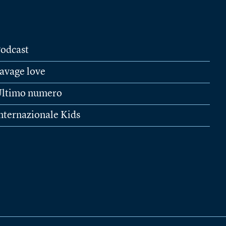
odcast
avage love
ltimo numero
nternazionale Kids