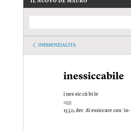
IL NUOVO DE MAURO
INESSENZIALITA
inessiccabile
i
|
nes
|
sic
|
cà
|
bi
|
le
agg.
2
1532; der. di essiccare con
in-