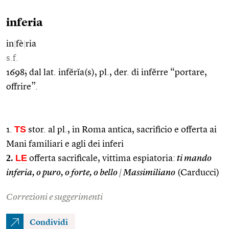
inferia
in
|
fè
|
ria
s.f.
1698; dal lat. infĕrĭa(s), pl., der. di infĕrre “portare,
offrire”.
TS
1.
stor. al pl., in Roma antica, sacrificio e offerta ai
Mani familiari e agli dei inferi
2.
LE
offerta sacrificale, vittima espiatoria:
ti mando
inferia, o puro, o forte, o bello
|
Massimiliano
(Carducci)
Correzioni e suggerimenti
Condividi