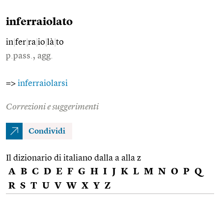
inferraiolato
in
|
fer
|
ra
|
io
|
là
|
to
p.pass., agg.
=>
inferraiolarsi
Correzioni e suggerimenti
Condividi
Il dizionario di italiano dalla a alla z
A
B
C
D
E
F
G
H
I
J
K
L
M
N
O
P
Q
R
S
T
U
V
W
X
Y
Z