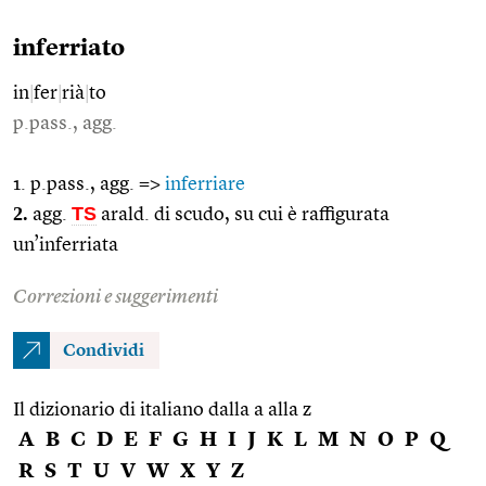
inferriato
in
|
fer
|
rià
|
to
p.pass., agg.
1. p.pass., agg. =>
inferriare
2.
TS
agg.
arald. di scudo, su cui è raffigurata
un’inferriata
Correzioni e suggerimenti
Condividi
Il dizionario di italiano dalla a alla z
A
B
C
D
E
F
G
H
I
J
K
L
M
N
O
P
Q
R
S
T
U
V
W
X
Y
Z