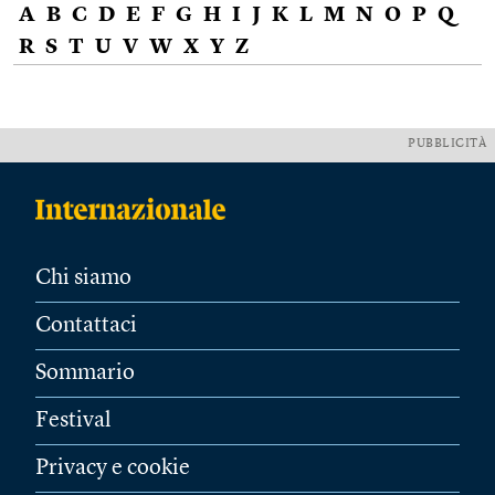
A
B
C
D
E
F
G
H
I
J
K
L
M
N
O
P
Q
R
S
T
U
V
W
X
Y
Z
PUBBLICITÀ
Chi siamo
Contattaci
Sommario
Festival
Privacy e cookie