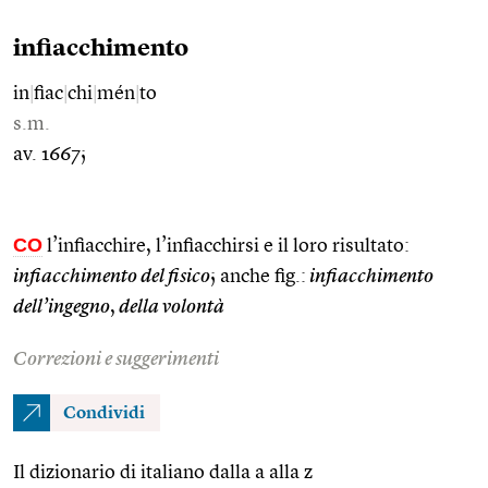
infiacchimento
in
|
fiac
|
chi
|
mén
|
to
s.m.
av. 1667;
CO
l’infiacchire, l’infiacchirsi e il loro risultato:
infiacchimento del fisico
; anche fig.:
infiacchimento
dell’ingegno
,
della volontà
Correzioni e suggerimenti
Condividi
Il dizionario di italiano dalla a alla z