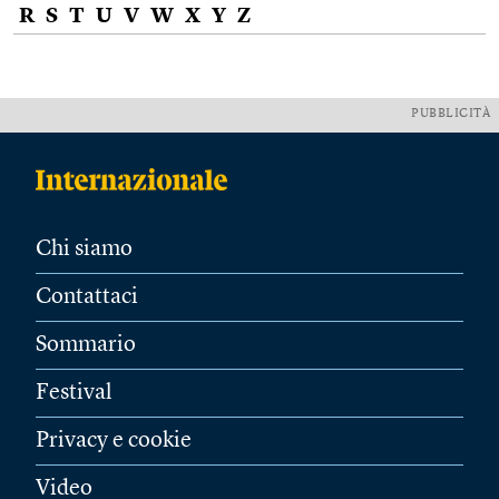
R
S
T
U
V
W
X
Y
Z
PUBBLICITÀ
Chi siamo
Contattaci
Sommario
Festival
Privacy e cookie
Video