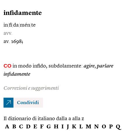
infidamente
in
|
fi
|
da
|
mén
|
te
avv.
av. 1698;
CO
in modo infido, subdolamente:
agire
,
parlare
infidamente
Correzioni e suggerimenti
Condividi
Il dizionario di italiano dalla a alla z
A
B
C
D
E
F
G
H
I
J
K
L
M
N
O
P
Q