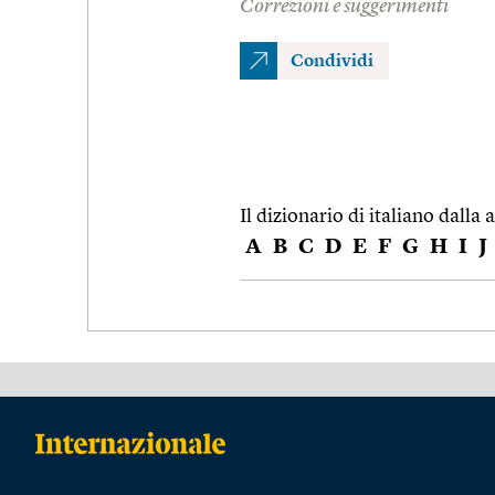
Correzioni e suggerimenti
Condividi
Il dizionario di italiano dalla a
A
B
C
D
E
F
G
H
I
J