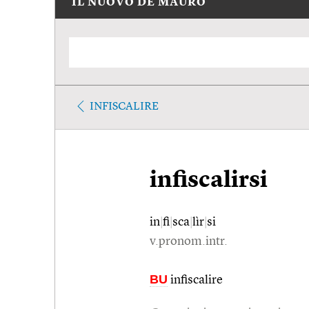
IL NUOVO DE MAURO
INFISCALIRE
infiscalirsi
in
|
fi
|
sca
|
lìr
|
si
v.pronom.intr.
BU
infiscalire