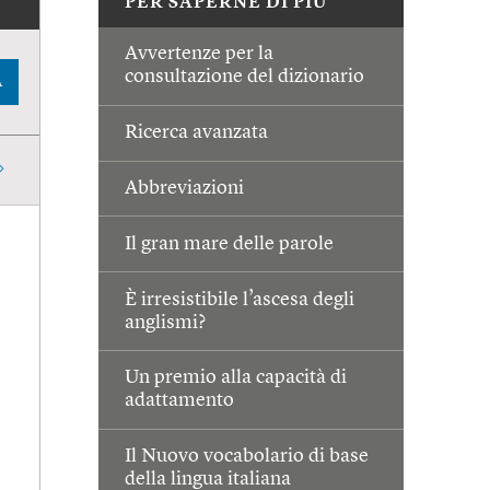
PER SAPERNE DI PIÙ
Avvertenze per la
consultazione del dizionario
A
Ricerca avanzata
Abbreviazioni
Il gran mare delle parole
È irresistibile l’ascesa degli
anglismi?
Un premio alla capacità di
adattamento
Il Nuovo vocabolario di base
della lingua italiana