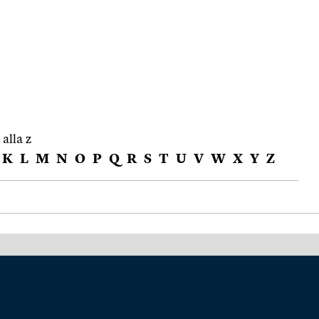
 alla z
K
L
M
N
O
P
Q
R
S
T
U
V
W
X
Y
Z