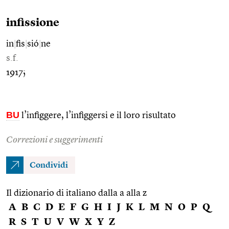
infissione
in
|
fis
|
sió
|
ne
s.f.
1917;
BU
l’infiggere, l’infiggersi e il loro risultato
Correzioni e suggerimenti
Condividi
Il dizionario di italiano dalla a alla z
A
B
C
D
E
F
G
H
I
J
K
L
M
N
O
P
Q
R
S
T
U
V
W
X
Y
Z