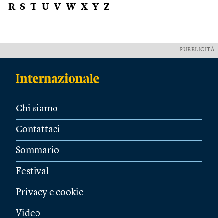
R
S
T
U
V
W
X
Y
Z
PUBBLICITÀ
Chi siamo
Contattaci
Sommario
Festival
Privacy e cookie
Video