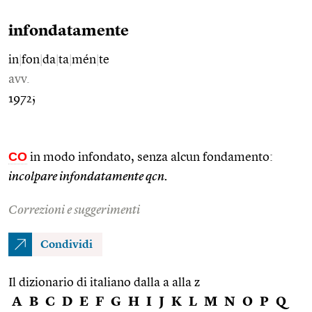
infondatamente
in
|
fon
|
da
|
ta
|
mén
|
te
avv.
1972;
CO
in modo infondato, senza alcun fondamento:
incolpare infondatamente qcn.
Correzioni e suggerimenti
Condividi
Il dizionario di italiano dalla a alla z
A
B
C
D
E
F
G
H
I
J
K
L
M
N
O
P
Q