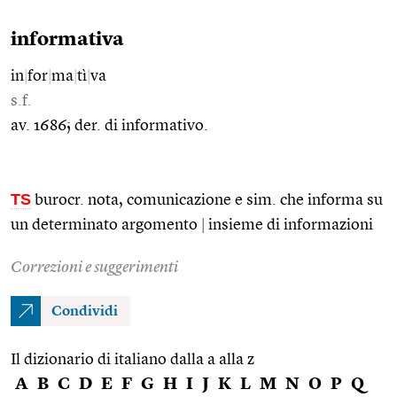
informativa
in
|
for
|
ma
|
tì
|
va
s.f.
av. 1686; der. di informativo.
TS
burocr. nota, comunicazione e sim. che informa su
un determinato argomento
|
insieme di informazioni
Correzioni e suggerimenti
Condividi
Il dizionario di italiano dalla a alla z
A
B
C
D
E
F
G
H
I
J
K
L
M
N
O
P
Q