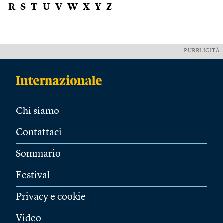
R
S
T
U
V
W
X
Y
Z
PUBBLICITÀ
Chi siamo
Contattaci
Sommario
Festival
Privacy e cookie
Video