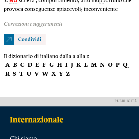
3.
BU
scherz., comportamento, atto inopportuno che
provoca conseguenze spiacevoli; inconveniente
Correzioni e suggerimenti
Condividi
Il dizionario di italiano dalla a alla z
A
B
C
D
E
F
G
H
I
J
K
L
M
N
O
P
Q
R
S
T
U
V
W
X
Y
Z
PUBBLICITÀ