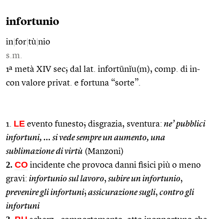
infortunio
in
|
for
|
tù
|
nio
s.m.
1ª metà XIV sec; dal lat. infortūnĭu(m), comp. di in-
con valore privat. e fortuna “sorte”.
LE
1.
evento funesto; disgrazia, sventura:
ne’ pubblici
infortuni, … si vede sempre un aumento, una
sublimazione di virtù
(Manzoni)
2.
CO
incidente che provoca danni fisici più o meno
gravi:
infortunio sul lavoro
,
subire un infortunio
,
prevenire gli infortuni
;
assicurazione sugli
,
contro gli
infortuni