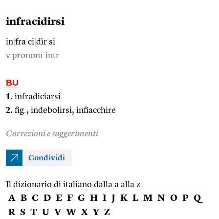
infracidirsi
in
|
fra
|
ci
|
dìr
|
si
v.pronom.intr.
BU
1.
infradiciarsi
2.
fig., indebolirsi, infiacchire
Correzioni e suggerimenti
Condividi
Il dizionario di italiano dalla a alla z
A
B
C
D
E
F
G
H
I
J
K
L
M
N
O
P
Q
R
S
T
U
V
W
X
Y
Z