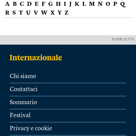
A
B
C
D
E
F
G
H
I
J
K
L
M
N
O
P
Q
R
S
T
U
V
W
X
Y
Z
PUBBLICITÀ
Chi siamo
Contattaci
Sommario
Festival
Privacy e cookie