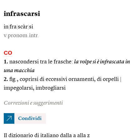
infrascarsi
in
|
fra
|
scàr
|
si
v.pronom.intr.
CO
1.
nascondersi tra le frasche:
la volpe si è infrascata in
una macchia
2.
fig., coprirsi di eccessivi ornamenti, di orpelli
|
impegolarsi, imbrogliarsi
Correzioni e suggerimenti
Condividi
Il dizionario di italiano dalla a alla z