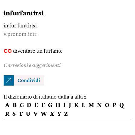
infurfantirsi
in
|
fur
|
fan
|
tìr
|
si
v.pronom.intr.
CO
diventare un furfante
Correzioni e suggerimenti
Condividi
Il dizionario di italiano dalla a alla z
A
B
C
D
E
F
G
H
I
J
K
L
M
N
O
P
Q
R
S
T
U
V
W
X
Y
Z