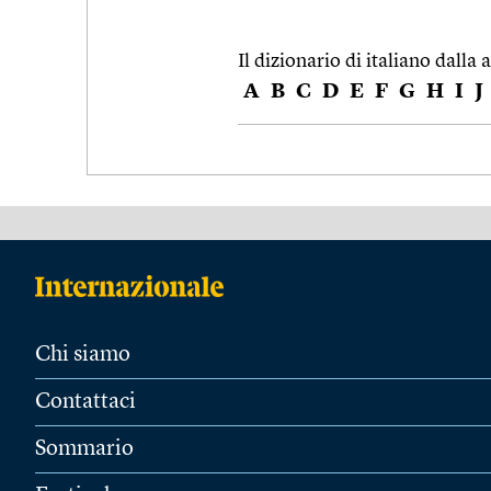
Il dizionario di italiano dalla a
A
B
C
D
E
F
G
H
I
J
Chi siamo
Contattaci
Sommario