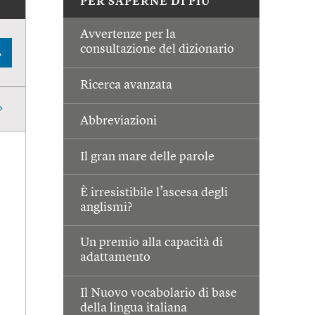
PER SAPERNE DI PIÙ
Avvertenze per la
consultazione del dizionario
A
Ricerca avanzata
Abbreviazioni
Il gran mare delle parole
È irresistibile l’ascesa degli
anglismi?
Un premio alla capacità di
adattamento
Il Nuovo vocabolario di base
della lingua italiana