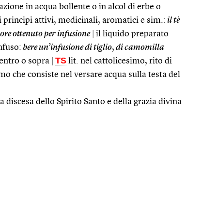
ione in acqua bollente o in alcol di erbe o
i principi attivi, medicinali, aromatici e sim.:
il tè
ore ottenuto per infusione
|
il liquido preparato
nfuso:
bere un’infusione di tiglio
,
di camomilla
TS
dentro o sopra
|
lit. nel cattolicesimo, rito di
o che consiste nel versare acqua sulla testa del
la discesa dello Spirito Santo e della grazia divina