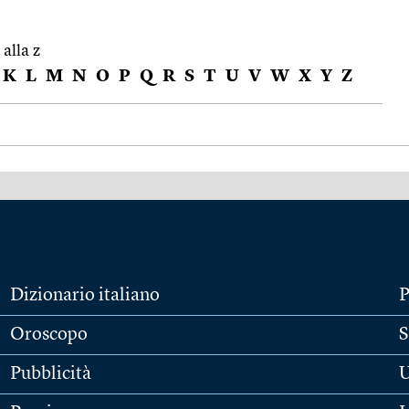
 alla z
K
L
M
N
O
P
Q
R
S
T
U
V
W
X
Y
Z
Dizionario italiano
P
Oroscopo
S
Pubblicità
U