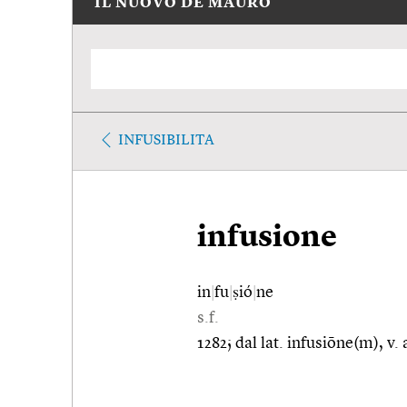
IL NUOVO DE MAURO
INFUSIBILITA
infusione
in
|
fu
|
ṣió
|
ne
s.f.
1282; dal lat. infusiōne(m), v.