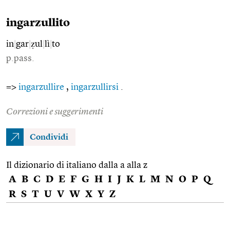
ingarzullito
in
|
gar
|
ẓul
|
lì
|
to
p.pass.
=>
ingarzullire
,
ingarzullirsi
.
Correzioni e suggerimenti
Condividi
Il dizionario di italiano dalla a alla z
A
B
C
D
E
F
G
H
I
J
K
L
M
N
O
P
Q
R
S
T
U
V
W
X
Y
Z