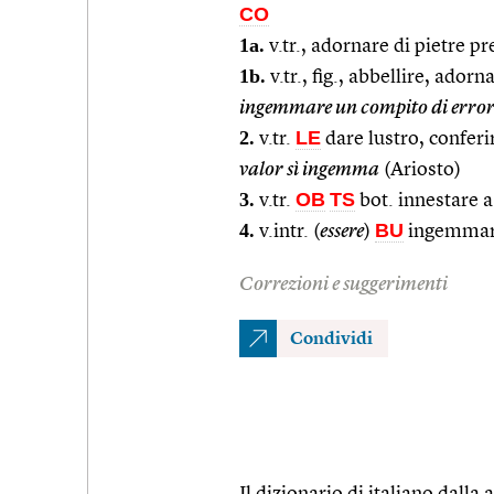
CO
1a.
v.tr., adornare di pietre pr
1b.
v.tr., fig., abbellire, ador
ingemmare un compito di error
2.
LE
v.tr.
dare lustro, conferi
valor sì ingemma
(Ariosto)
3.
OB
TS
v.tr.
bot. innestare
4.
BU
v.intr. (
essere
)
ingemmar
Correzioni e suggerimenti
Condividi
Il dizionario di italiano dalla a