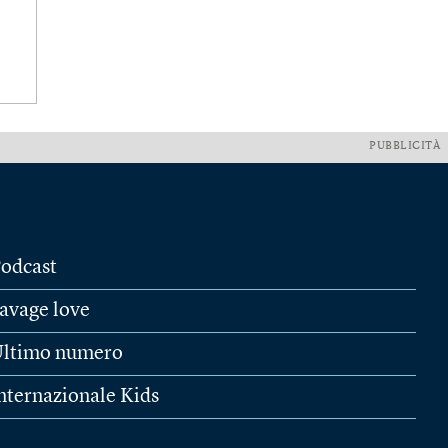
PUBBLICITÀ
odcast
avage love
ltimo numero
nternazionale Kids