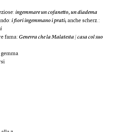
eziose:
ingemmare un cofanetto
,
un diadema
nando:
i fiori ingemmano i prati
; anche scherz.:
i
re fama:
Genevra che la Malatesta
|
casa col suo
 a gemma
si
 alla z