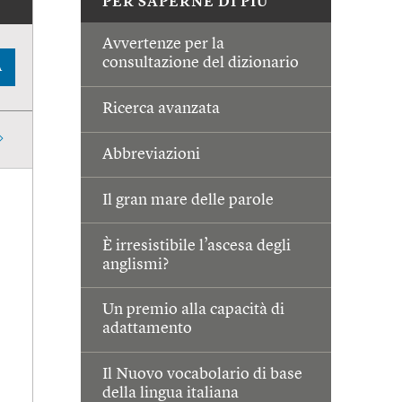
PER SAPERNE DI PIÙ
Avvertenze per la
consultazione del dizionario
A
Ricerca avanzata
Abbreviazioni
Il gran mare delle parole
È irresistibile l’ascesa degli
anglismi?
Un premio alla capacità di
adattamento
Il Nuovo vocabolario di base
della lingua italiana