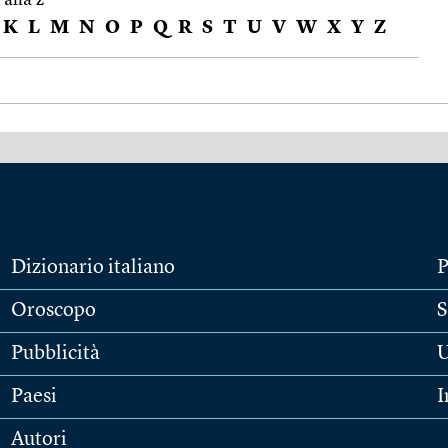
K
L
M
N
O
P
Q
R
S
T
U
V
W
X
Y
Z
Dizionario italiano
P
Oroscopo
S
Pubblicità
U
Paesi
I
Autori