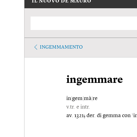
IL NUOVO DE MAURO
INGEMMAMENTO
ingemmare
in
|
gem
|
mà
|
re
v.tr. e intr.
1
av. 1321; der. di gemma con
i