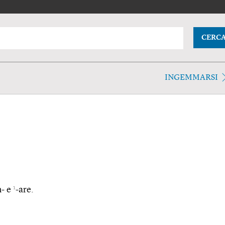
CERC
INGEMMARSI
1
n- e
-are.