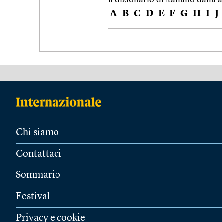
A
B
C
D
E
F
G
H
I
J
Chi siamo
Contattaci
Sommario
Festival
Privacy e cookie