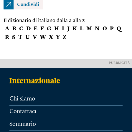
Condividi
Il dizionario di italiano dalla a alla z
A
B
C
D
E
F
G
H
I
J
K
L
M
N
O
P
Q
R
S
T
U
V
W
X
Y
Z
PUBBLICITÀ
Chi siamo
Contattaci
Sommario