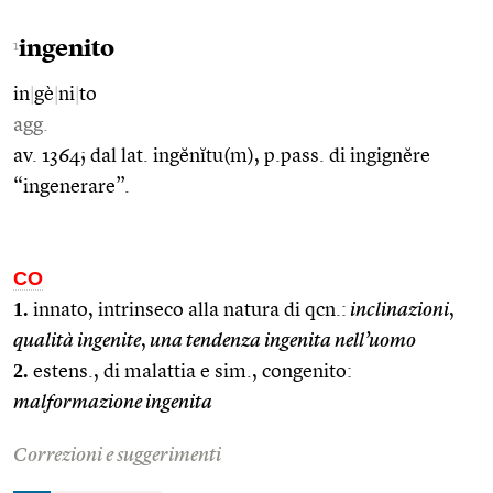
ingenito
1
in
|
gè
|
ni
|
to
agg.
av. 1364; dal lat. ingĕnĭtu(m), p.pass. di ingignĕre
“ingenerare”.
CO
1.
innato, intrinseco alla natura di qcn.:
inclinazioni
,
qualità ingenite
,
una tendenza ingenita nell’uomo
2.
estens., di malattia e sim., congenito:
malformazione ingenita
Correzioni e suggerimenti