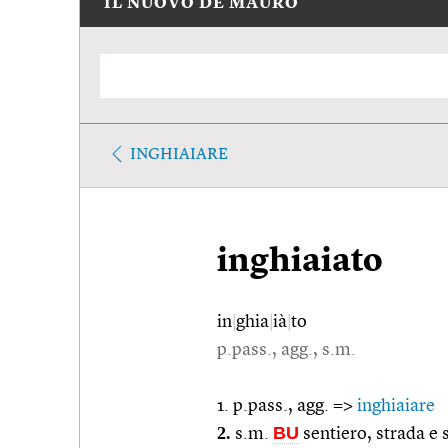
IL NUOVO DE MAURO
INGHIAIARE
inghiaiato
in
|
ghia
|
ià
|
to
p.pass., agg., s.m.
1. p.pass., agg. =>
inghiaiare
2.
BU
s.m.
sentiero, strada e 