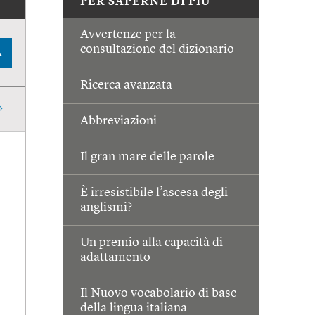
PER SAPERNE DI PIÙ
Avvertenze per la
consultazione del dizionario
A
Ricerca avanzata
Abbreviazioni
Il gran mare delle parole
È irresistibile l’ascesa degli
anglismi?
Un premio alla capacità di
adattamento
Il Nuovo vocabolario di base
della lingua italiana