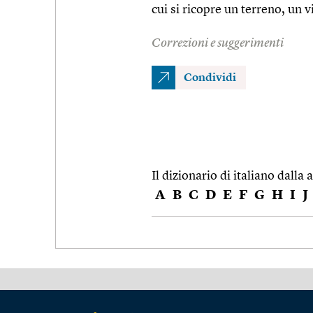
cui si ricopre un terreno, un v
Correzioni e suggerimenti
Condividi
Il dizionario di italiano dalla a
A
B
C
D
E
F
G
H
I
J