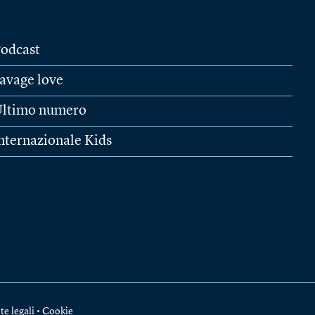
odcast
avage love
ltimo numero
nternazionale Kids
te legali
•
Cookie