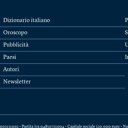
Dizionario italiano
P
Oroscopo
S
Pubblicità
U
Paesi
I
Autori
Newsletter
e 04003131002 • Partita iva 04850721004 • Capitale sociale 120.000 euro •
No