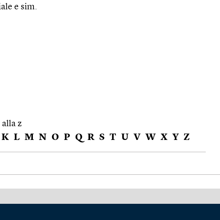
iale e sim.
 alla z
K
L
M
N
O
P
Q
R
S
T
U
V
W
X
Y
Z