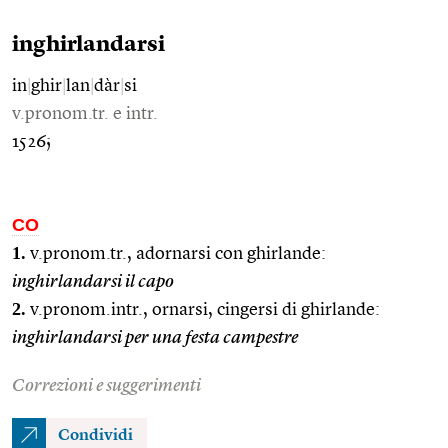
inghirlandarsi
in
|
ghir
|
lan
|
dàr
|
si
v.pronom.tr. e intr.
1526;
CO
1.
v.pronom.tr., adornarsi con ghirlande:
inghirlandarsi il capo
2.
v.pronom.intr., ornarsi, cingersi di ghirlande:
inghirlandarsi per una festa campestre
Correzioni e suggerimenti
Condividi