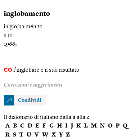
inglobamento
in
|
glo
|
ba
|
mén
|
to
s.m.
1966;
CO
l’inglobare e il suo risultato
Correzioni e suggerimenti
Condividi
Il dizionario di italiano dalla a alla z
A
B
C
D
E
F
G
H
I
J
K
L
M
N
O
P
Q
R
S
T
U
V
W
X
Y
Z