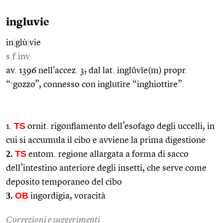
ingluvie
in
|
glù
|
vie
s.f.inv.
av. 1396 nell'accez. 3; dal lat. inglŭvĭe(m) propr.
1
“
gozzo”, connesso con inglutīre “inghiottire”.
TS
1.
ornit. rigonfiamento dell’esofago degli uccelli, in
cui si accumula il cibo e avviene la prima digestione
2.
TS
entom. regione allargata a forma di sacco
dell’intestino anteriore degli insetti, che serve come
deposito temporaneo del cibo
3.
OB
ingordigia, voracità
Correzioni e suggerimenti