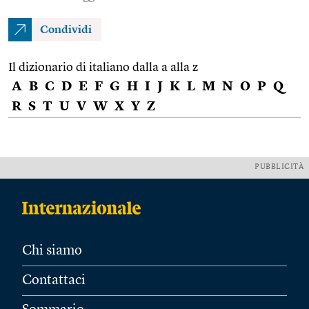
Condividi
Il dizionario di italiano dalla a alla z
A
B
C
D
E
F
G
H
I
J
K
L
M
N
O
P
Q
R
S
T
U
V
W
X
Y
Z
PUBBLICITÀ
Chi siamo
Contattaci