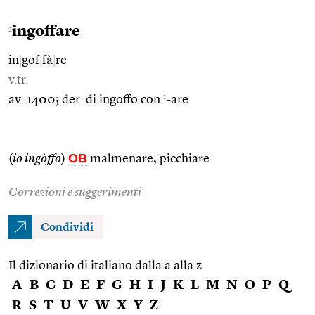
ingoffare
2
in
|
gof
|
fà
|
re
v.tr.
1
av. 1400; der. di ingoffo con
-are.
OB
(
io ingòffo
)
malmenare, picchiare
Correzioni e suggerimenti
Condividi
Il dizionario di italiano dalla a alla z
A
B
C
D
E
F
G
H
I
J
K
L
M
N
O
P
Q
R
S
T
U
V
W
X
Y
Z