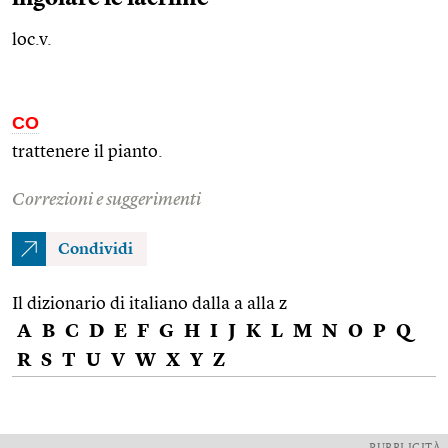
loc.v.
CO
trattenere il pianto.
Correzioni e suggerimenti
Condividi
Il dizionario di italiano dalla a alla z
A
B
C
D
E
F
G
H
I
J
K
L
M
N
O
P
Q
R
S
T
U
V
W
X
Y
Z