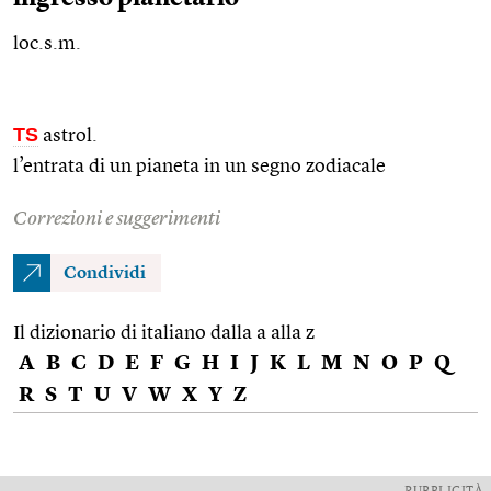
loc.s.m.
TS
astrol.
l’entrata di un pianeta in un segno zodiacale
Correzioni e suggerimenti
Condividi
Il dizionario di italiano dalla a alla z
A
B
C
D
E
F
G
H
I
J
K
L
M
N
O
P
Q
R
S
T
U
V
W
X
Y
Z