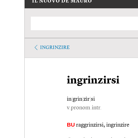
IL NUOVO DE MAURO
INGRINZIRE
ingrinzirsi
in
|
grin
|
zìr
|
si
v.pronom.intr.
BU
raggrinzirsi, ingrinzire