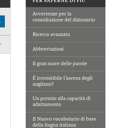
PER SAPERNE DI PIÙ
Avvertenze per la
consultazione del dizionario
A
Ricerca avanzata
Abbreviazioni
Il gran mare delle parole
È irresistibile l’ascesa degli
anglismi?
Un premio alla capacità di
adattamento
Il Nuovo vocabolario di base
della lingua italiana