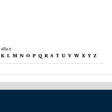
 alla z
K
L
M
N
O
P
Q
R
S
T
U
V
W
X
Y
Z