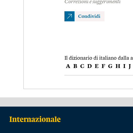
Correzioni e suggerimenti
Condividi
Il dizionario di italiano dalla a
A
B
C
D
E
F
G
H
I
J